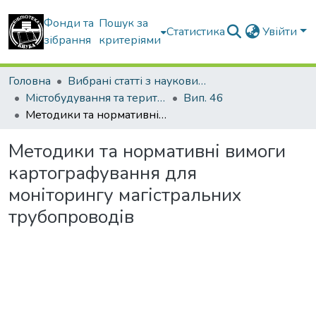
Фонди та
Пошук за
Статистика
Увійти
зібрання
критеріями
Головна
Вибрані статті з наукових збірників КНУБА
Містобудування та територіальне планування
Вип. 46
Методики та нормативні вимоги картографування для моніторингу магістральних трубопроводів
Методики та нормативні вимоги
картографування для
моніторингу магістральних
трубопроводів