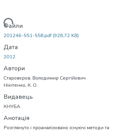
житься...
Файли
201246-551-558.pdf
(928,72 KB)
Дата
2012
Автори
Старовєров, Володимир Сергійович
Нікітенко, К. О.
Видавець
КНУБА
Анотація
Розглянуто і проаналізовано існуючі методи та