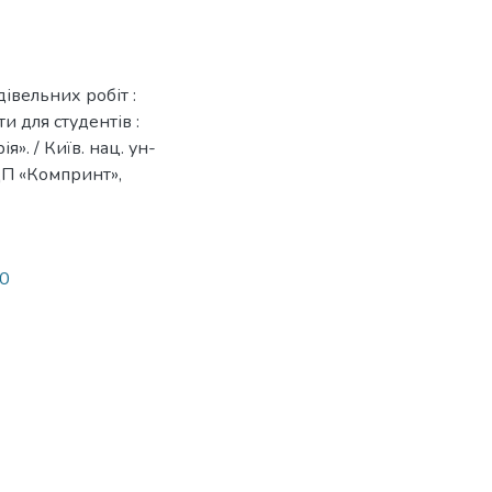
івельних робіт :
и для студентів :
». / Київ. нац. ун-
: ЦП «Компринт»,
30