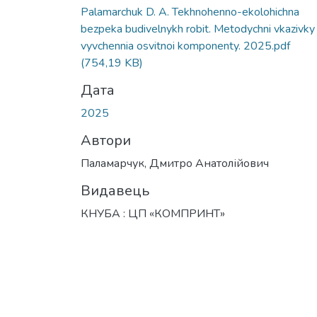
Вантажиться...
Palamarchuk D. A. Tekhnohenno-ekolohichna
bezpeka budivelnykh robit. Metodychni vkazivky
vyvchennia osvitnoi komponenty. 2025.pdf
(754,19 KB)
Дата
2025
Автори
Паламарчук, Дмитро Анатолійович
Видавець
КНУБА : ЦП «КОМПРИНТ»