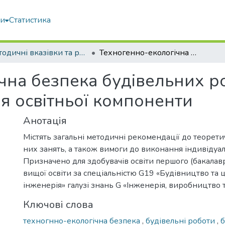
ми
Статистика
Методичні вказівки та рекомендації
Техногенно-екологічна безпека будівельних робіт : методичні вказівки до вивчення освітньої компоненти
на безпека будівельних ро
я освітньої компоненти
Анотація
Містять загальні методичні рекомендації до теорети
них занять, а також вимоги до виконання індивідуал
Призначено для здобувачів освіти першого (бакалав
вищої освіти за спеціальністю G19 «Будівництво та 
інженерія» галузі знань G «Інженерія, виробництво 
Ключові слова
техногнно-екологічна безпека
,
будівельні роботи
,