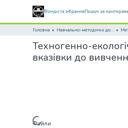
Фонди та зібрання
Пошук за критерія
Головна
Навчально-методичні документи
Техногенно-екологіч
вказівки до вивченн
Файли