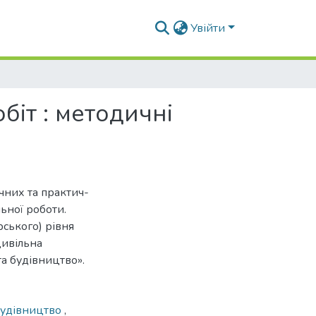
Увійти
біт : методичні
чних та практич-
ьної роботи.
рського) рівня
цивільна
та будівництво».
будівництво
,