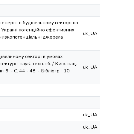
енергії в будівельному секторі по
та Україні потенційно ефективних
uk_UA
, низкопотенціальні джерела
дівельному секторі в умовах
ктурі : наук.-техн. зб. / Київ. нац.
uk_UA
 9. - С. 44 - 48. - Бібліогр. : 10
uk_UA
uk_UA