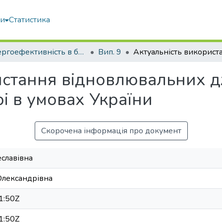
ми
Статистика
Енергоефективність в будівництві та архітектурі
Вип. 9
истання відновлювальних д
і в умовах України
Скорочена інформація про документ
еславівна
Олександрівна
1:50Z
1:50Z