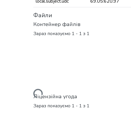
local.subject.udc
69.05:620.97
Файли
Контейнер файлів
Зараз показуємо
1 - 1 з 1
Вантажиться...
Ліцензійна угода
Зараз показуємо
1 - 1 з 1