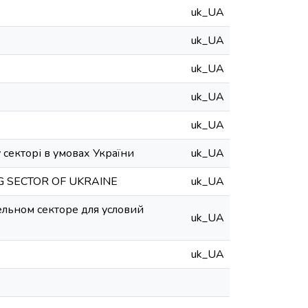
uk_UA
uk_UA
uk_UA
uk_UA
uk_UA
секторі в умовах України
uk_UA
G SECTOR OF UKRAINE
uk_UA
льном секторе для условий
uk_UA
uk_UA