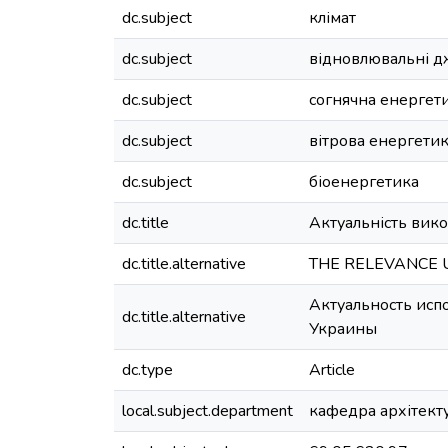
dc.subject
клімат
dc.subject
відновлювальні д
dc.subject
согнячна енергет
dc.subject
вітрова енергети
dc.subject
біоенергетика
dc.title
Актуальність вико
dc.title.alternative
THE RELEVANCE 
Актуальность исп
dc.title.alternative
Украины
dc.type
Article
local.subject.department
кафедра архітект