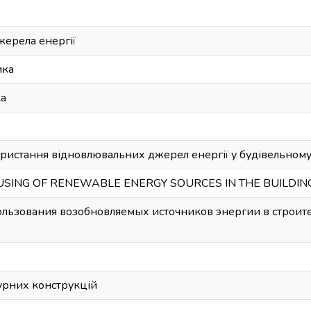
жерела енергії
ика
ка
ристання відновлювальних джерел енергії у будівельному 
USING OF RENEWABLE ENERGY SOURCES IN THE BUILDIN
ользования возобновляемых источников энергии в строите
урних конструкцій