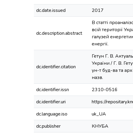
dc.date.issued
2017
В статті проаналі
всій території Ук
dc.description.abstract
галузей енергетик
енергії.
Гетун Г. В. Актуа
України / Г. В. Гет
dc.identifier.citation
ун-т буд-ва та архі
назв.
dc.identifier.issn
2310-0516
dc.identifier.uri
https://repositary
dc.language.iso
uk_UA
dc.publisher
КНУБА