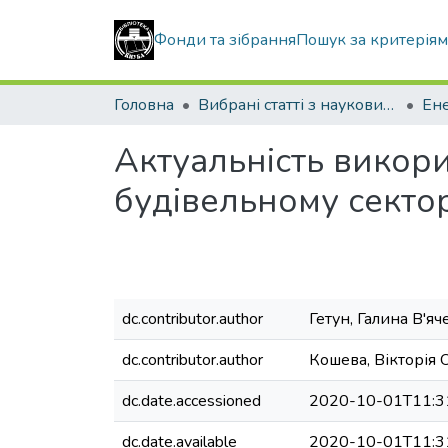
Фонди та зібрання
Пошук за критерія
Головна
Вибрані статті з наукових збірників КНУБА
Актуальність викор
будівельному сектор
dc.contributor.author
Гетун, Галина В'яч
dc.contributor.author
Кошева, Вікторія 
dc.date.accessioned
2020-10-01T11:3
dc.date.available
2020-10-01T11:3