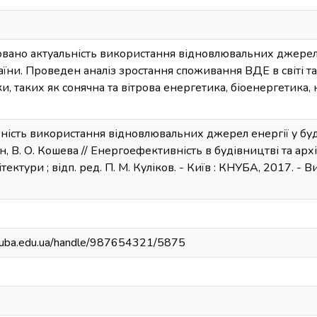
зовано актуальність використання відновлювальних джерел 
раїни. Проведен аналіз зростання споживання ВДЕ в світі 
и, таких як сонячна та вітрова енергетика, біоенергетика
льність використання відновлювальних джерел енергії у бу
ун, В. О. Кошева // Енергоефективність в будівництві та архіте
тектури ; відп. ред. П. М. Куліков. - Київ : КНУБА, 2017. - Вип.
.knuba.edu.ua/handle/987654321/5875