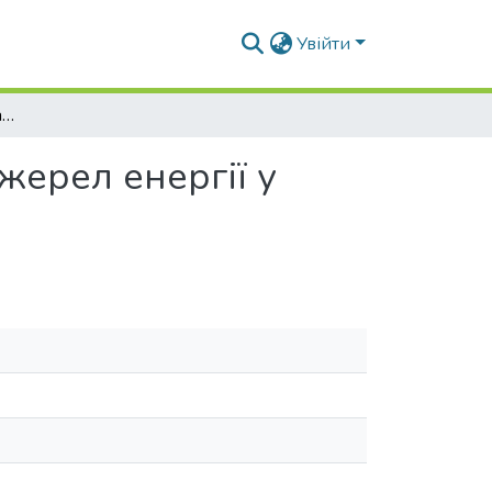
Увійти
Актуальність використання відновлювальних джерел енергії у будівельному секторі в умовах України
жерел енергії у