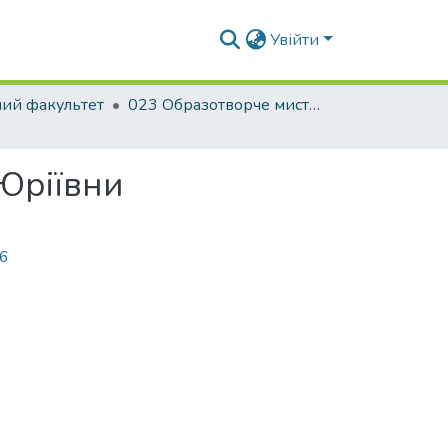
Увійти
ний факультет
023 Образотворче мистецтво, декор. мистецтво, реставрація
Юріївни
26