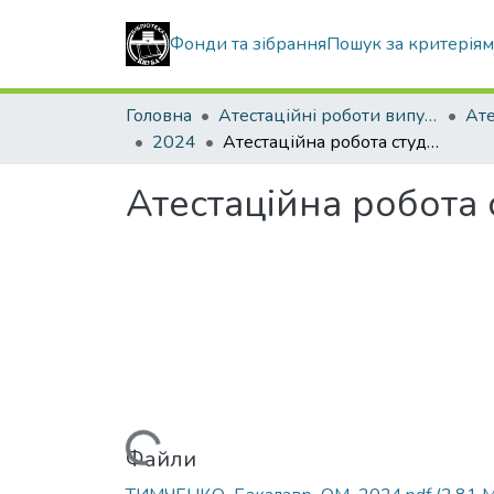
Фонди та зібрання
Пошук за критерія
Головна
Атестаційні роботи випускників
2024
Атестаційна робота студентки Тимченко Діани Юріївни
Атестаційна робота
Вантажиться...
Файли