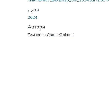
ТИМЧЕНКО_Бакалавр_ОМ_2024.pdf
(2,81 
Дата
2024
Автори
Тимченко Діана Юріївна