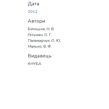
Дата
2012
Автори
Білицька, Н. В.
Гетьман, О. Г.
Паламарчук, О. Ю.
Малько, В. Ф.
Видавець
КНУБА