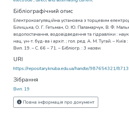
electrode
,
direct and alternating current
Бібліографічний опис
Електрокоагуляційна установка з торцевим електрод
Білицька, О. Г. Гетьман, О. Ю. Паламарчук, В. Ф. Мал
водопостачання, водовідведення та гідравліки : наук.-
нац. ун-т. буд-ва і архіт. ; гол. ред. А. М. Тугай. – Киї
Вип. 19. – С. 66 – 71. – Бібліогр. : 3 назви.
URI
https://repositary.knuba.edu.ua/handle/987654321/8713
Зібрання
Вип. 19
Повна інформація про документ