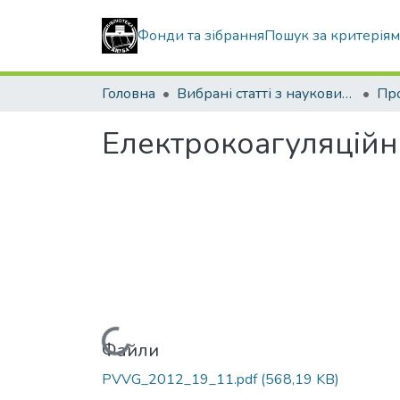
Фонди та зібрання
Пошук за критерія
Головна
Вибрані статті з наукових збірників КНУБА
Електрокоагуляційн
Вантажиться...
Файли
PVVG_2012_19_11.pdf
(568,19 KB)