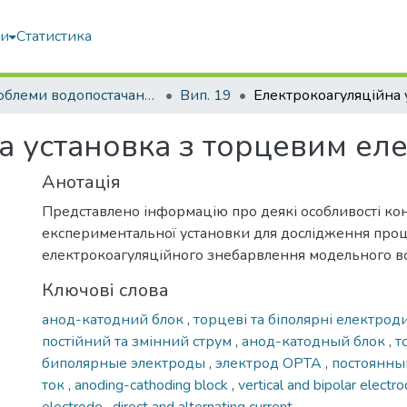
ми
Статистика
Проблеми водопостачання, водовідведення та гідравліки
Вип. 19
а установка з торцевим е
Анотація
Представлено інформацію про деякі особливості к
експериментальної установки для дослідження про
електрокоагуляційного знебарвлення модельного в
Ключові слова
анод-катодний блок
,
торцеві та біполярні електрод
постійний та змінний струм
,
анод-катодный блок
,
т
биполярные электроды
,
электрод ОРТА
,
постоянны
ток
,
anoding-cathoding block
,
vertical and bipolar electr