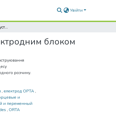
Увійти
Електрокоагуляційна установка з торцевим електродним блоком
лектродним блоком
онструювання
цесу
одного розчину.
и
,
електрод ОРТА
,
орцевые и
й и переменный
odes
,
ORTA