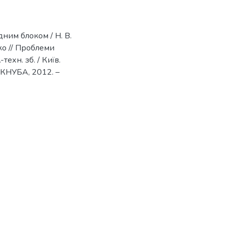
ним блоком / Н. В.
ько // Проблеми
техн. зб. / Київ.
в : КНУБА, 2012. –