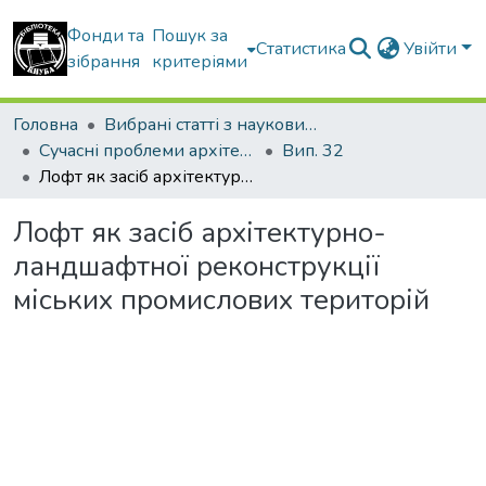
Фонди та
Пошук за
Статистика
Увійти
зібрання
критеріями
Головна
Вибрані статті з наукових збірників КНУБА
Сучасні проблеми архітектури та містобудування
Вип. 32
Лофт як засіб архітектурно-ландшафтної реконструкції міських промислових територій
Лофт як засіб архітектурно-
ландшафтної реконструкції
міських промислових територій