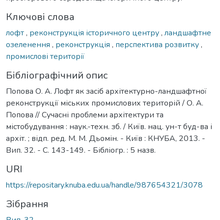
Ключові слова
лофт
,
реконструкція історичного центру
,
ландшафтне
озеленення
,
реконструкція
,
перспектива розвитку
,
промислові території
Бібліографічний опис
Попова О. А. Лофт як засіб архітектурно-ландшафтної
реконструкції міських промислових територій / О. А.
Попова // Сучасні проблеми архітектури та
містобудування : наук.-техн. зб. / Київ. нац. ун-т буд-ва і
архіт. ; відп. ред. М. М. Дьомін. - Київ : КНУБА, 2013. -
Вип. 32. - С. 143-149. - Бібліогр. : 5 назв.
URI
https://repositary.knuba.edu.ua/handle/987654321/3078
Зібрання
Вип. 32