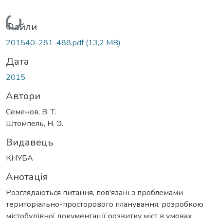
Вантажиться...
Файли
201540-281-488.pdf
(13,2 MB)
Дата
2015
Автори
Семенов, В. Т.
Штомпель, Н. Э.
Видавець
КНУБА
Анотація
Розглядаються питання, пов'язані з проблемами
територіально-просторового планування, розробкою
містобудівної документації розвитку міст в умовах