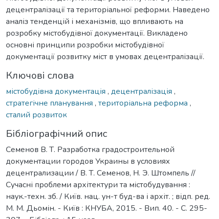
децентралізації та територіальної реформи. Наведено
аналіз тенденцій і механізмів, що впливають на
розробку містобудівної документації. Викладено
основні принципи розробки містобудівної
документації розвитку міст в умовах децентралізації.
Ключові слова
містобудівна документація
,
децентралізація
,
стратегічне планування
,
територіальна реформа
,
сталий розвиток
Бібліографічний опис
Семенов В. Т. Разработка градостроительной
документации городов Украины в условиях
децентрализации / В. Т. Семенов, Н. Э. Штомпель //
Сучасні проблеми архітектури та містобудування :
наук.-техн. зб. / Київ. нац. ун-т буд-ва і архіт. ; відп. ред.
М. М. Дьомін. - Київ : КНУБА, 2015. - Вип. 40. - С. 295-