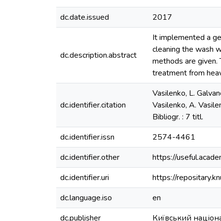
dc.date.issued
2017
It implemented a gen
cleaning the wash w
dc.description.abstract
methods are given. 
treatment from heav
Vasilenko, L. Galva
dc.identifier.citation
Vasilenko, А. Vasilen
Bibliogr. : 7 titl.
dc.identifier.issn
2574-4461
dc.identifier.other
https://useful.acad
dc.identifier.uri
https://repositary
dc.language.iso
en
dc.publisher
Київський націона