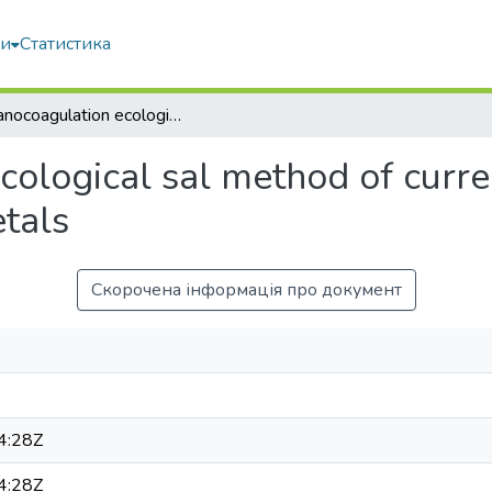
ми
Статистика
Galvanocoagulation ecological sal method of current sewage treatment from ions of heavy metals
cological sal method of curr
tals
Скорочена інформація про документ
4:28Z
4:28Z