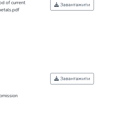
d of current
Завантажити
etals.pdf
Завантажити
ubmission