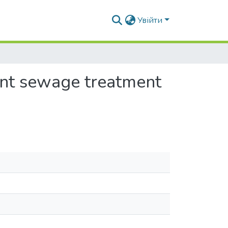
Увійти
ent sewage treatment