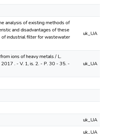
he analysis of existing methods of
ristic and disadvantages of these
uk_UA
f industrial filter for wastewater
from ions of heavy metals / L.
017 . - V. 1, is. 2. - Р. 30 - 35. -
uk_UA
uk_UA
uk_UA