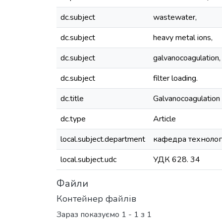
dc.subject
wastewater,
dc.subject
heavy metal ions,
dc.subject
galvanocoagulation,
dc.subject
filter loading.
dc.title
Galvanocoagulation 
dc.type
Article
local.subject.department
кафедра технолог
local.subject.udc
УДК 628. 34
Файли
Контейнер файлів
Зараз показуємо
1 - 1 з 1