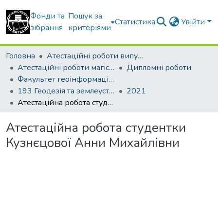
Фонди та
Пошук за
Статистика
Увійти
зібрання
критеріями
Головна
Атестаційні роботи випускників
Атестаційні роботи магістрів
Дипломні роботи
Факультет геоінформаційних систем та управління територіями
193 Геодезія та землеустрій. Геоінформаційні системи і технології
2021
Атестаційна робота студентки Кузнєцової Анни Михайлівни
Атестаційна робота студентки
Кузнєцової Анни Михайлівни