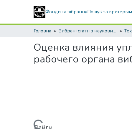
Фонди та зібрання
Пошук за критерія
Головна
Вибрані статті з наукових збірників КНУБА
Тех
Оценка влияния уп
рабочего органа в
Вантажиться...
Файли