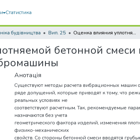
ми
Статистика
ніка будівництва
Вип. 25
Оценка влияния уплотняемой бетонной смеси на выбор режимов рабочего органа вибромашины
лотняемой бетонной смеси
ибромашины
Анотація
Существуют методы расчета вибрационных машин 
ряде допущений, которые приводят к тому, что реж
реальных условиях не
соответствуют расчетным. Так, рекомендуемые пар
назначаются без учета
геометрического фактора изделий, изменения плотн
физико-механических
свойств. Со стороны бетонной смеси вводятся груб