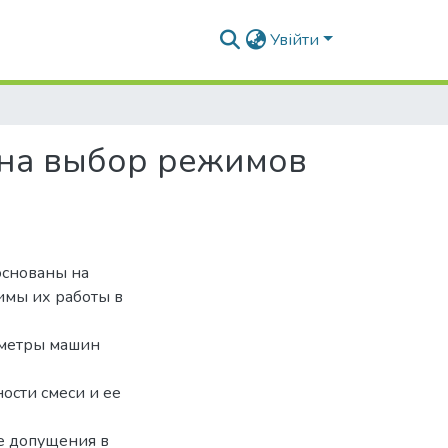
Увійти
 на выбор режимов
основаны на
имы их работы в
аметры машин
ости смеси и ее
ые допущения в