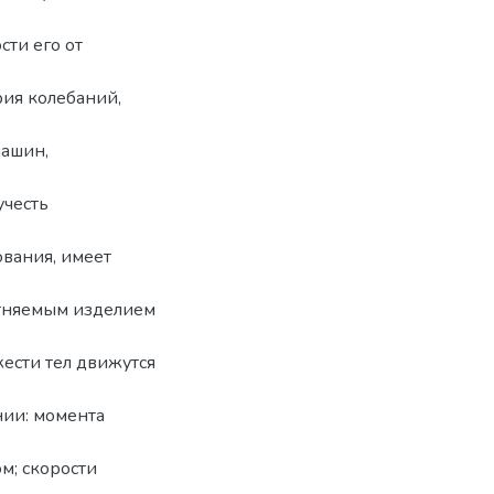
сти его от
рия колебаний,
машин,
учесть
ования, имеет
тняемым изделием
жести тел движутся
нии: момента
м; скорости