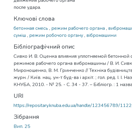
движения рабочего органа
после удара.
Ключові слова
бетонная смесь
,
режим рабочего органа
,
виброма
суміш
,
режим робочого органу
,
вібромашини
Бібліографічний опис
Сивко И. В. Оценка влияния уплотняемой бетонной 
режимов рабочего органа вибромашины / В. И. Сивко
Мироношенко, В. М. Гринченко // Техніка будівництва
журн. / Київ. нац. ун-т буд-ва і архіт. ; гол. ред. І. І. Н
КНУБА, 2010. - № 25. - С. 34 - 37. – Бібліогр. : 1 назва
URI
https://repositary.knuba.edu.ua/handle/123456789/112
Зібрання
Вип. 25