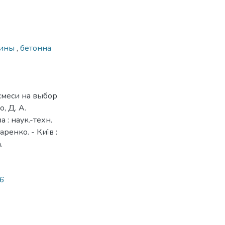
шины
,
бетонна
смеси на выбор
, Д. А.
 : наук.-техн.
азаренко. - Київ :
.
26