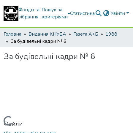
Фонди та
Пошук за
Статистика
Увійти
зібрання
критеріями
Головна
Видання КНУБА
Газета А+Б
1988
За будівельні кадри № 6
За будівельні кадри № 6
Вантажиться...
Файли