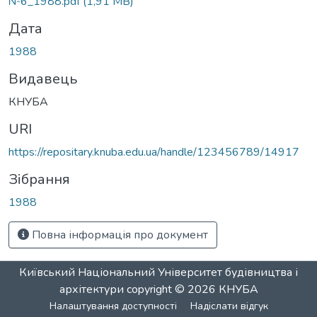
№6_1988.pdf
(1,91 MB)
Дата
1988
Видавець
КНУБА
URI
https://repositary.knuba.edu.ua/handle/123456789/14917
Зібрання
1988
Повна інформація про документ
Київський Національний Університет будівництва і
архітектури
copyright © 2026
КНУБА
Налаштування доступності
Надіслати відгук