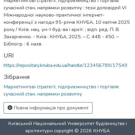
Маркетингові стратегії, підприємництво і торгівля:
сучасний стан, напрямки розвитку : тези доповідей VІ
Міжнародної науково-практичної інтернет-
конференції з нагоди 95-річчя КНУБА, 10 квітня 2025
року / Київ. нац. ун-т буд-ва і архіт. ; відп. ред. П. В.
Захарченко. - Київ : КНУБА, 2025. – С. 448 - 450. –
Бібліогр. : 6 назв.
URI
https://repositary.knuba.edu.ua/handle/123456789/17549
Зібрання
Маркетингові стратегії, підприємництво і торгівля:
сучасний стан, напрямки розвитку
Повна інформація про документ
Київський Національний Університет будівництва і
архітектури
copyright © 2026
КНУБА