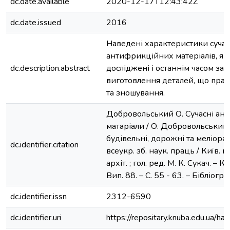
dc.date.available
2020-12-17T12:43:42Z
dc.date.issued
2016
Наведені характеристики суча
антифрикційних матеріалів, які
dc.description.abstract
досліджені і останнім часом за
виготовлення деталей, що пра
та зношування.
Добровольський О. Сучасні ан
матаріали / О. Добровольський, 
будівельні, дорожні та меліора
dc.identifier.citation
всеукр. зб. наук. праць / Київ. н
архіт. ; гол. ред. М. К. Сукач. – 
Вип. 88. – С. 55 - 63. – Бібліогр. 
dc.identifier.issn
2312-6590
dc.identifier.uri
https://repositary.knuba.edu.ua