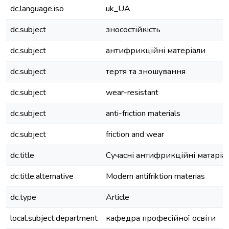
dc.language.iso
uk_UA
dc.subject
зносостійкість
dc.subject
антифрикційні матеріали
dc.subject
тертя та зношування
dc.subject
wear-resistant
dc.subject
anti-friction materials
dc.subject
friction and wear
dc.title
Сучасні антифрикційні матаріа
dc.title.alternative
Modern antifriktion materias
dc.type
Article
local.subject.department
кафедра професійної освіти