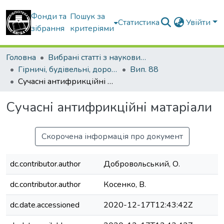
Фонди та
Пошук за
Статистика
Увійти
зібрання
критеріями
Головна
Вибрані статті з наукових збірників КНУБА
Гірничі, будівельні, дорожні та меліоративні машини
Вип. 88
Сучасні антифрикційні матаріали
Сучасні антифрикційні матаріали
Скорочена інформація про документ
dc.contributor.author
Добровольський, О.
dc.contributor.author
Косенко, В.
dc.date.accessioned
2020-12-17T12:43:42Z