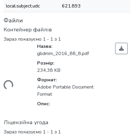
local.subject.udc
621.893
Файли
Контейнер файлів
Зараз показуємо
1 - 1 з 1
Назва:
gbdmm_2016_88_8.pdf
Розмір:
234,38 KB
Формат:
ться...
Adobe Portable Document
Format
Опис:
Ліцензійна угода
Зараз показуємо
1 - 1 з 1