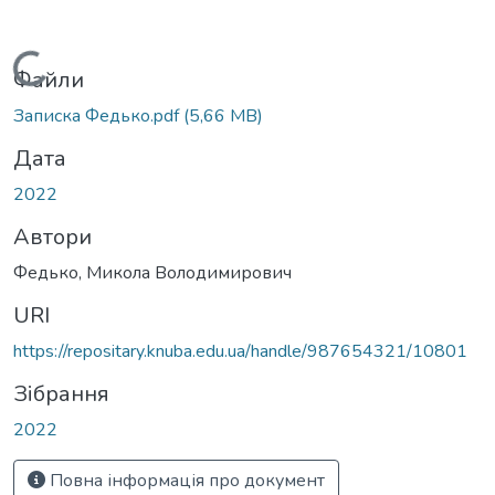
Вантажиться...
Файли
Записка Федько.pdf
(5,66 MB)
Дата
2022
Автори
Федько, Микола Володимирович
URI
https://repositary.knuba.edu.ua/handle/987654321/10801
Зібрання
2022
Повна інформація про документ