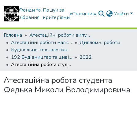
Фонди та
Пошук за
Статистика
Увійти
зібрання
критеріями
Головна
Атестаційні роботи випускників
Атестаційні роботи магістрів
Дипломні роботи
Будівельно-технологічний факультет
192 Будівництво та цивільна інженерія. Технології будівельних конструкцій, виробів і матеріалів
2022
Атестаційна робота студента Федька Миколи Володимировича
Атестаційна робота студента
Федька Миколи Володимировича