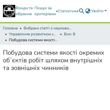
Фонди та
Пошук за
Статистика
Увійти
зібрання
критеріями
Головна
Вибрані статті з наукових збірників КНУБА
Управління розвитком складних систем
Вип. 8
Побудова системи якості окремих об`єктів робіт шляхом внутрішніх та зовнішніх чинників
Побудова системи якості окремих
об`єктів робіт шляхом внутрішніх
та зовнішніх чинників