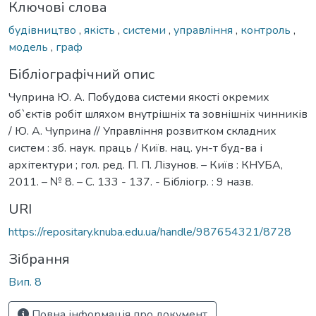
Ключові слова
будівництво
,
якість
,
системи
,
управління
,
контроль
,
модель
,
граф
Бібліографічний опис
Чуприна Ю. А. Побудова системи якості окремих
об`єктів робіт шляхом внутрішніх та зовнішніх чинників
/ Ю. А. Чуприна // Управління розвитком складних
систем : зб. наук. праць / Київ. нац. ун-т буд-ва і
архітектури ; гол. ред. П. П. Лізунов. – Київ : КНУБА,
2011. – № 8. – С. 133 - 137. - Бібліогр. : 9 назв.
URI
https://repositary.knuba.edu.ua/handle/987654321/8728
Зібрання
Вип. 8
Повна інформація про документ