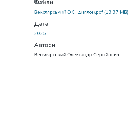
Вантажиться...
Файли
Векслярський О.С._диплом.pdf
(13,37 MB)
Дата
2025
Автори
Весклярський Олександр Сергійович