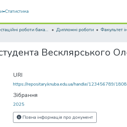
ми
Статистика
Атестаційні роботи бакалаврів
Дипломні роботи
 студента Весклярського О
URI
https://repositary.knuba.edu.ua/handle/123456789/180
Зібрання
2025
Повна інформація про документ