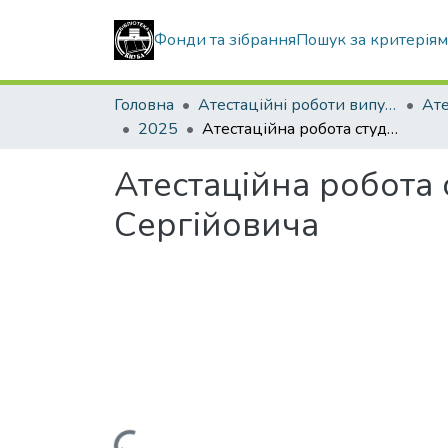
Фонди та зібрання
Пошук за критерія
Головна
Атестаційні роботи випускників
2025
Атестаційна робота студента Весклярського Олександра Сергійовича
Атестаційна робота
Сергійовича