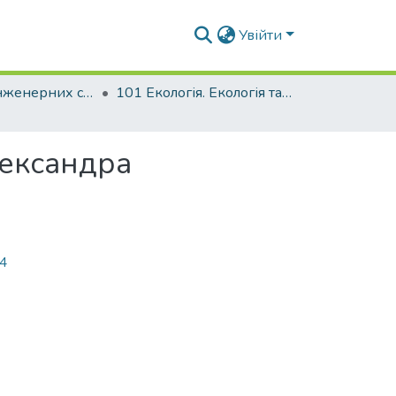
Увійти
Факультет інженерних систем та екології
101 Екологія. Екологія та охорона навколишнього середовища
лександра
84