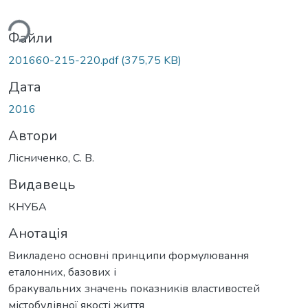
ься...
Файли
201660-215-220.pdf
(375,75 KB)
Дата
2016
Автори
Лісниченко, С. В.
Видавець
КНУБА
Анотація
Викладено основні принципи формулювання
еталонних, базових і
бракувальних значень показників властивостей
містобудівної якості життя