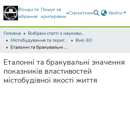
Фонди та
Пошук за
Статистика
Увійти
зібрання
критеріями
Головна
Вибрані статті з наукових збірників КНУБА
Містобудування та територіальне планування
Вип. 60
Еталонні та бракувальні значення показників властивостей містобудівної якості життя
Еталонні та бракувальні значення
показників властивостей
містобудівної якості життя