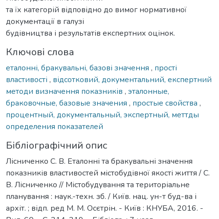
та їх категорій відповідно до вимог нормативної
документації в галузі
будівництва і результатів експертних оцінок.
Ключові слова
еталонні, бракувальні, базові значення
,
прості
властивості
,
відсотковий, документальний, експертний
методи визначення показників
,
эталонные,
браковочные, базовые значения
,
простые свойства
,
процентный, документальный, экспертный, меттды
определения показателей
Бібліографічний опис
Лісниченко С. В. Еталонні та бракувальні значення
показників властивостей містобудівної якості життя / С.
В. Лісниченко // Містобудування та територіальне
планування : наук.-техн. зб. / Київ. нац. ун-т буд-ва і
архіт. ; відп. ред М. М. Осєтрін. - Київ : КНУБА, 2016. -