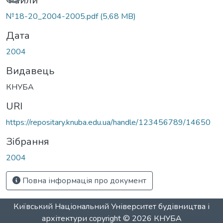
Файли
№18-20_2004-2005.pdf
(5,68 MB)
Дата
2004
Видавець
КНУБА
URI
https://repositary.knuba.edu.ua/handle/123456789/14650
Зібрання
2004
Повна інформація про документ
Київський Національний Університет будівництва і
архітектури
copyright © 2026
КНУБА