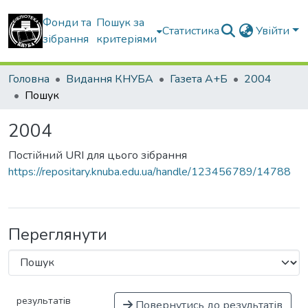
Фонди та
Пошук за
Статистика
Увійти
зібрання
критеріями
Головна
Видання КНУБА
Газета А+Б
2004
Пошук
2004
Постійний URI для цього зібрання
https://repositary.knuba.edu.ua/handle/123456789/14788
Переглянути
результатів
Повернутись до результатів