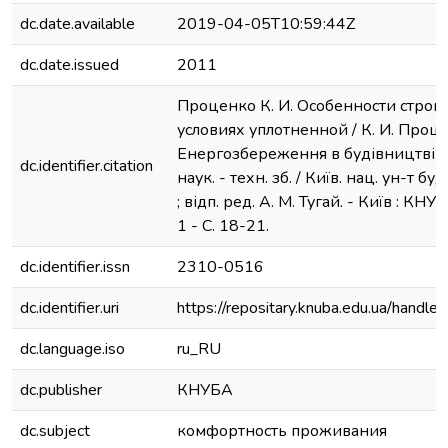
dc.date.available
2019-04-05T10:59:44Z
dc.date.issued
2011
Проценко К. И. Особенности строит
условиях уплотненной / К. И. Проце
Енергозбереження в будівництві та 
dc.identifier.citation
наук. - техн. зб. / Київ. нац. ун-т бу
; відп. ред. А. М. Тугай. - Київ : КНУ
1 - С. 18-21.
dc.identifier.issn
2310-0516
dc.identifier.uri
https://repositary.knuba.edu.ua/hand
dc.language.iso
ru_RU
dc.publisher
КНУБА
dc.subject
комфортность проживания