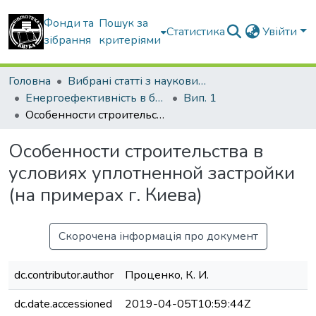
Фонди та
Пошук за
Статистика
Увійти
зібрання
критеріями
Головна
Вибрані статті з наукових збірників КНУБА
Енергоефективність в будівництві та архітектурі
Вип. 1
Особенности строительства в условиях уплотненной застройки (на примерах г. Киева)
Особенности строительства в
условиях уплотненной застройки
(на примерах г. Киева)
Скорочена інформація про документ
dc.contributor.author
Проценко, К. И.
dc.date.accessioned
2019-04-05T10:59:44Z