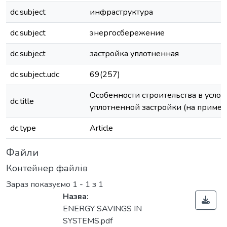
dc.subject
инфраструктура
dc.subject
энергосбережение
dc.subject
застройка уплотненная
dc.subject.udc
69(257)
Особенности строительства в услов
dc.title
уплотненной застройки (на примера
dc.type
Article
Файли
Контейнер файлів
Зараз показуємо
1 - 1 з 1
Назва:
ENERGY SAVINGS IN
SYSTEMS.pdf