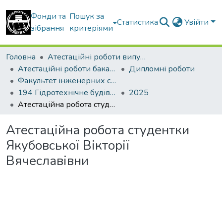
Фонди та
Пошук за
Статистика
Увійти
зібрання
критеріями
Головна
Атестаційні роботи випускників
Атестаційні роботи бакалаврів
Дипломні роботи
Факультет інженерних систем та екології
194 Гідротехнічне будівництво, водна інженерія та водні технології. Водогосподарське будівництво і управління водними ресурсами та системами
2025
Атестаційна робота студентки Якубовської Вікторії Вячеславівни
Атестаційна робота студентки
Якубовської Вікторії
Вячеславівни