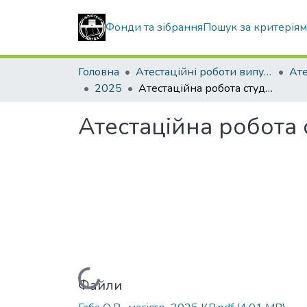
Фонди та зібрання
Пошук за критерія
Головна
Атестаційні роботи випускників
2025
Атестаційна робота студентки Смалько Марії Анатоліївни
Атестаційна робота 
Вантажиться...
Файли