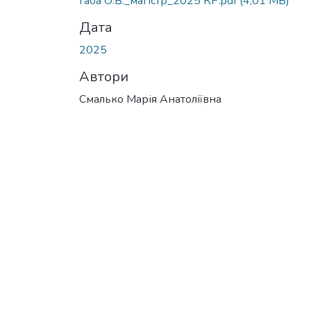
Габа О.В._магістр_2025 КР.pdf
(4,01 MB)
Дата
2025
Автори
Смалько Марія Анатоліївна