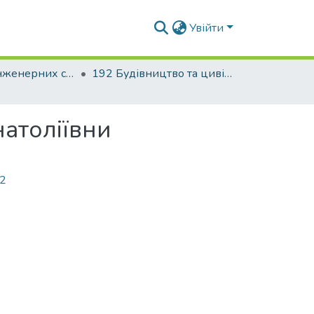
Увійти
Факультет інженерних систем та екології
192 Будівництво та цивільна інженерія. Теплогазопостачання і вентиляція
натоліївни
92