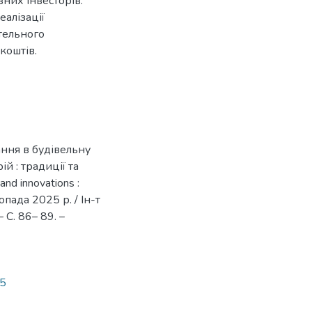
вних інвесторів.
еалізації
тельного
коштів.
ання в будівельну
й : традиції та
 and innovations :
пада 2025 р. / Ін-т
 С. 86– 89. –
95