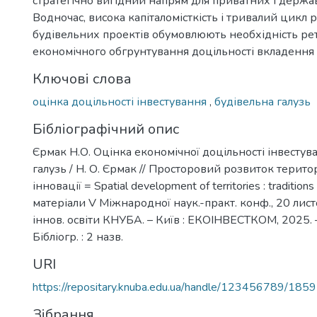
стратегічно вигідний напрям для приватних і дер­жа
Водночас, висока капіталомісткість і тривалий цикл р
будівельних проектів обумовлюють необхідність ре
економічного обгрунтування доцільності вкладення 
Ключові слова
оцінка доцільності інвестування
,
будівельна галузь
Бібліографічний опис
Єрмак Н.О. Оцінка економічної доцільності інвестув
галузь / Н. О. Єрмак // Просторовий розвиток територі
інновації = Spatial development of territories : traditions
матеріали V Міжнародної наук.-практ. конф., 20 листо
іннов. освіти КНУБА. – Київ : ЕКОІНВЕСТКОМ, 2025. –
Бібліогр. : 2 назв.
URI
https://repositary.knuba.edu.ua/handle/123456789/185
Зібрання