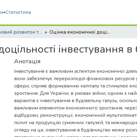
ми
Статистика
Просторовий розвиток територій: Традиції та інновації
Оцінка економічної доцільності інвестування в будівельну галузь
доцільності інвестування в
Анотація
Інвестування є важливим аспектом економічної діяль
воно забезпечує перерозподіл фінансових ресурсів 
сфери, сприяє формуванню капіталу та стимулює ек
зростання. Для Ук­раїни, в умовах війни, одним з н
варіантів є інвестуван­ня в будівельну галузь, оскіль
важливим елементом еко­номічного зростання, чере
відбудови, реконструкції, еконо­мічний мультипліка
попит на продукцію суміжних галу­зей, та міжнародн
огляду на це, інвестування в будівництво може розг