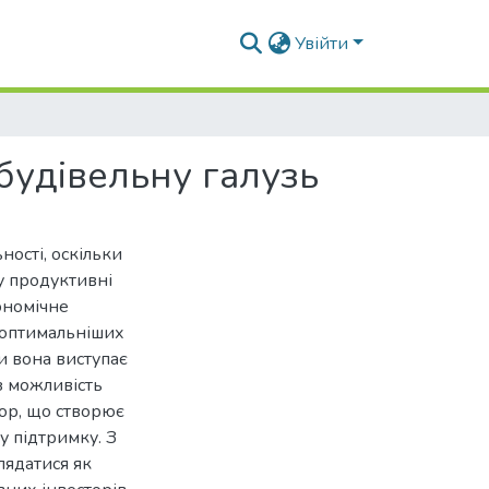
Увійти
 будівельну галузь
ності, оскільки
у продуктивні
ономічне
айоптимальніших
ки вона виступає
з можливість
тор, що створює
у підтримку. З
лядатися як