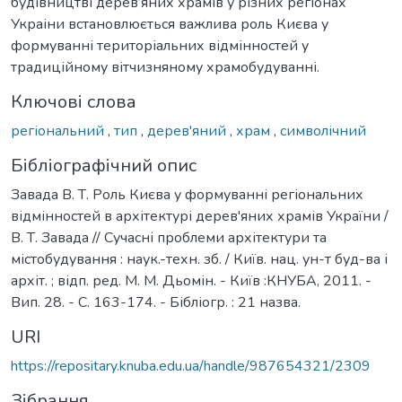
будівництві дерев’яних храмів у різних регіонах
Украіни встановлюється важлива роль Києва у
формуванні територіальних відмінностей у
традиційному вітчизняному храмобудуванні.
Ключові слова
регіональний
,
тип
,
дерев'яний
,
храм
,
символічний
Бібліографічний опис
Завада В. Т. Роль Києва у формуванні регіональних
відмінностей в архітектурі дерев'яних храмів України /
В. Т. Завада // Сучасні проблеми архітектури та
містобудування : наук.-техн. зб. / Київ. нац. ун-т буд-ва і
архіт. ; відп. ред. М. М. Дьомін. - Київ :КНУБА, 2011. -
Вип. 28. - С. 163-174. - Бібліогр. : 21 назва.
URI
https://repositary.knuba.edu.ua/handle/987654321/2309
Зібрання