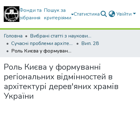
Фонди та
Пошук за
Статистика
Увійти
зібрання
критеріями
Головна
Вибрані статті з наукових збірників КНУБА
Сучасні проблеми архітектури та містобудування
Вип. 28
Роль Києва у формуванні регіональних відмінностей в архітектурі дерев'яних храмів України
Роль Києва у формуванні
регіональних відмінностей в
архітектурі дерев'яних храмів
України