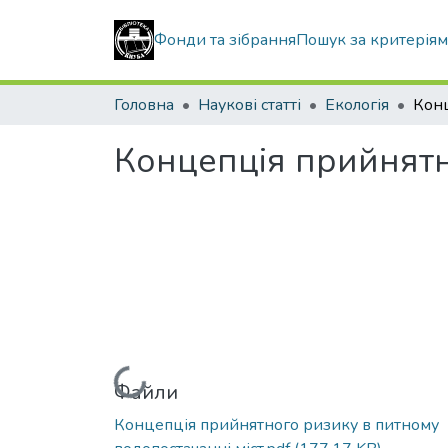
Фонди та зібрання
Пошук за критерія
Головна
Наукові статті
Екологія
Концепція прийнятн
Вантажиться...
Файли
Концепція прийнятного ризику в питному