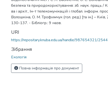
безпека та природокористування: зб. наук. праць / Ки
ва і архіт., Ін-т телекомунікацій і глобал. інформ. прос
Волошкіна, О. М. Трофимчук (гол. ред.) [та ін.] – Київ, 2
130-137. - Бібліогр.: 9 назв.
URI
https://repositary.knuba.edu.ua/handle/987654321/2544
Зібрання
Екологія
Повна інформація про документ