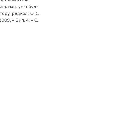
їв. нац. ун-т буд-
тору; редкол.: О. С.
009. – Вип. 4. – С.