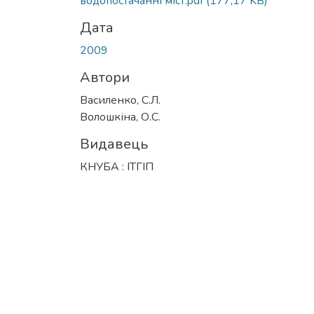
водопостачанні міст.pdf
(177,17 KB)
Дата
2009
Автори
Василенко, С.Л.
Волошкіна, О.С.
Видавець
КНУБА : ІТГІП