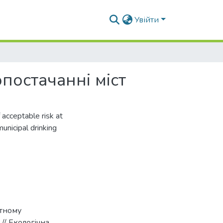
Увійти
постачанні міст
 acceptable risk at
municipal drinking
итному
 // Екологічна