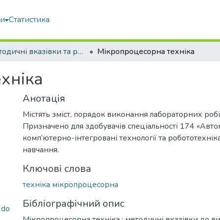
ми
Статистика
Методичні вказівки та рекомендації
Мікропроцесорна техніка
хніка
Анотація
Містять зміст, порядок виконання лабораторних робі
Призначено для здобувачів спеціальності 174 «Авто
комп’ютерно-інтегровані технології та робототехнік
навчання.
Ключові слова
техніка мікропроцесорна
Бібліографічний опис
 do
Мікропроцесорна техніка : методичні вказівки до в