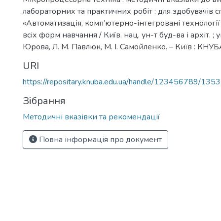
лабораторних та практичних робіт : для здобувачів с
«Автоматизація, комп’ютерно-інтегровані технології
всіх форм навчання / Київ. нац. ун-т буд-ва і архіт. ; ук
Юрова, Л. М. Павлюк, М. І. Самойленко. – Київ : КНУБА
URI
https://repositary.knuba.edu.ua/handle/123456789/135
Зібрання
Методичні вказівки та рекомендації
Повна інформація про документ