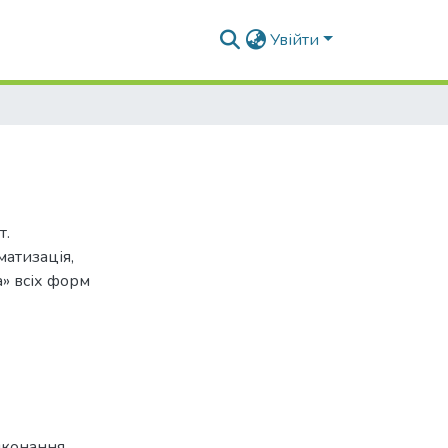
Увійти
т.
матизація,
а» всіх форм
иконання