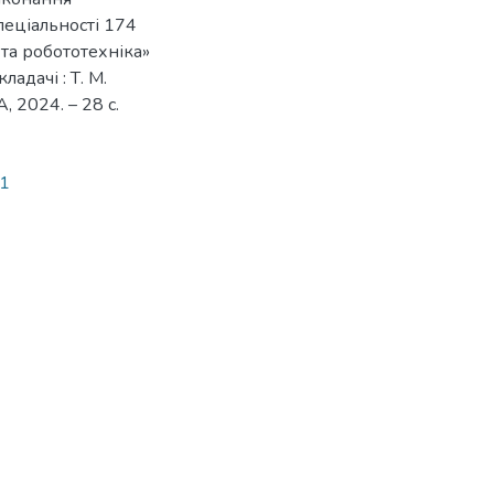
пеціальності 174
 та робототехніка»
ладачі : Т. М.
, 2024. – 28 с.
31