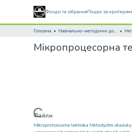
Фонди та зібрання
Пошук за критерія
Головна
Навчально-методичні документи
Мікропроцесорна те
Вантажиться...
Файли
Mikroprotsesorna tekhnika Metodychni vkazivky