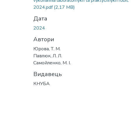
vykonannia laboratornykh ta praktychnykh robit.
2024.pdf
(2,17 MB)
Дата
2024
Автори
Юрова, Т. М.
Павлюк, Л. Л.
Самойленко, М. І.
Видавець
КНУБА