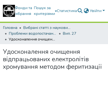
Фонди та
Пошук за
Статистика
Увійти
зібрання
критеріями
Головна
Вибрані статті з наукових збірників КНУБА
Проблеми водопостачання, водовідведення та гідравліки
Вип. 27
Удосконалення очищення відпрацьованих електролітів хромування методом феритизації
Удосконалення очищення
відпрацьованих електролітів
хромування методом феритизації