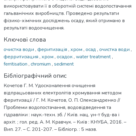
використовувати її в оборотній системі водопостачання
гальванічних виробництв. Проведено результати
фізико-хімічних досліджень осаду, який отримано в
результаті водоочищення.
Ключові слова
очистка води
,
феритизація
,
хром
,
осад
,
очистка води
,
ферритизация
,
хром
,
осадок
,
water treatment
,
ferritisation
,
chromium
,
sediment
Бібліографічний опис
Кочетов Г. М. Удосконалення очищення
відпрацьованих електролітів хромування методом
феритизації / Г. М. Кочетов, О. П. Олександренко //
Проблеми водопостачання, водовідведення та
гідравліки : наук.-техн. зб. / Київ. нац. ун-т буд-ва і
архіт. ; гол. ред. А. М. Кравчук. – Київ : КНУБА, 2016. –
Вип. 27. – С. 201-207. – Бібліогр. : 5 назв.