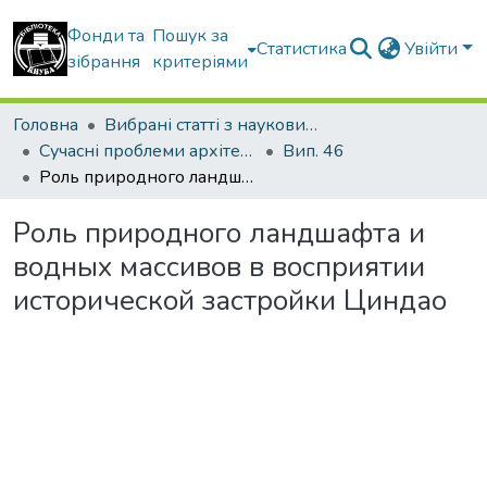
Фонди та
Пошук за
Статистика
Увійти
зібрання
критеріями
Головна
Вибрані статті з наукових збірників КНУБА
Сучасні проблеми архітектури та містобудування
Вип. 46
Роль природного ландшафта и водных массивов в восприятии исторической застройки Циндао
Роль природного ландшафта и
водных массивов в восприятии
исторической застройки Циндао