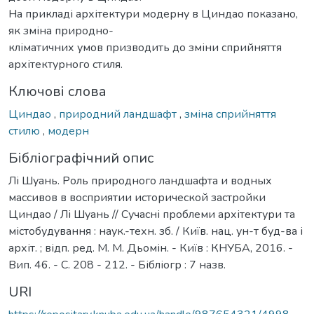
На прикладі архітектури модерну в Циндао показано,
як зміна природно-
кліматичних умов призводить до зміни сприйняття
архітектурного стиля.
Ключові слова
Циндао
,
природний ландшафт
,
зміна сприйняття
стилю
,
модерн
Бібліографічний опис
Лі Шуань. Роль природного ландшафта и водных
массивов в восприятии исторической застройки
Циндао / Лі Шуань // Сучасні проблеми архітектури та
містобудування : наук.-техн. зб. / Київ. нац. ун-т буд-ва і
архіт. ; відп. ред. М. М. Дьомін. - Київ : КНУБА, 2016. -
Вип. 46. - С. 208 - 212. - Бібліогр : 7 назв.
URI