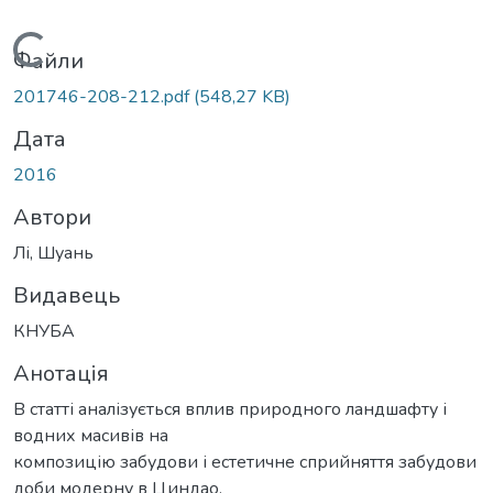
Вантажиться...
Файли
201746-208-212.pdf
(548,27 KB)
Дата
2016
Автори
Лі, Шуань
Видавець
КНУБА
Анотація
В статті аналізується вплив природного ландшафту і
водних масивів на
композицію забудови і естетичне сприйняття забудови
доби модерну в Циндао.