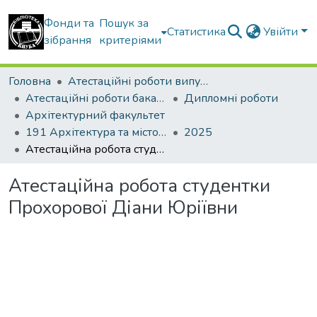
Фонди та
Пошук за
Статистика
Увійти
зібрання
критеріями
Головна
Атестаційні роботи випускників
Атестаційні роботи бакалаврів
Дипломні роботи
Архітектурний факультет
191 Архітектура та містобудування
2025
Атестаційна робота студентки Прохорової Діани Юріївни
Атестаційна робота студентки
Прохорової Діани Юріївни