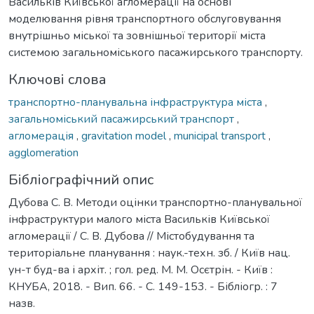
Васильків Київської агломерації на основі
моделювання рівня транспортного обслуговування
внутрішньо міської та зовнішньої території міста
системою загальноміського пасажирського транспорту.
Ключові слова
транспортно-планувальна інфраструктура міста
,
загальноміський пасажирський транспорт
,
агломерація
,
gravitation model
,
municipal transport
,
agglomeration
Бібліографічний опис
Дубова С. В. Методи оцінки транспортно-планувальної
інфраструктури малого міста Васильків Київської
агломерації / С. В. Дубова // Містобудування та
територіальне планування : наук.-техн. зб. / Київ нац.
ун-т буд-ва і архіт. ; гол. ред. М. М. Осєтрін. - Київ :
КНУБА, 2018. - Вип. 66. - С. 149-153. - Бібліогр. : 7
назв.