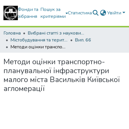
Фонди та
Пошук за
Статистика
Увійти
зібрання
критеріями
Головна
Вибрані статті з наукових збірників КНУБА
Містобудування та територіальне планування
Вип. 66
Методи оцінки транспортно-планувальної інфраструктури малого міста Васильків Київської агломерації
Методи оцінки транспортно-
планувальної інфраструктури
малого міста Васильків Київської
агломерації