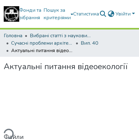
Фонди та
Пошук за
Статистика
Увійти
зібрання
критеріями
Головна
Вибрані статті з наукових збірників КНУБА
Сучасні проблеми архітектури та містобудування
Вип. 40
Актуальні питання відеоекології
Актуальні питання відеоекології
ься...
Файли