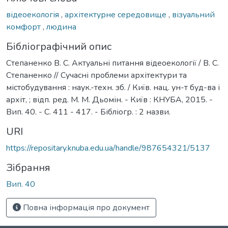
відеоекологія
,
архітектурне середовище
,
візуальний
комфорт
,
людина
Бібліографічний опис
Степаненко В. С. Актуальні питання відеоекології / В. С.
Степаненко // Сучасні проблеми архітектури та
містобудування : наук.-техн. зб. / Київ. нац. ун-т буд-ва і
архіт, ; відп. ред. М. М. Дьомін. - Київ : КНУБА, 2015. -
Вип. 40. - С. 411 - 417. - Бібліогр. : 2 назви.
URI
https://repositary.knuba.edu.ua/handle/987654321/5137
Зібрання
Вип. 40
Повна інформація про документ