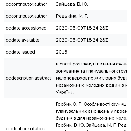
dc.contributor.author
Зайцева, В. Ю.
dc.contributor.author
Редькіна, М. Г.
dc.date.accessioned
2020-05-09T18:24:28Z
dc.date.available
2020-05-09T18:24:28Z
dc.date.issued
2013
в статті розглянуті питання функ
зонування та планувальної струк
dc.description.abstract
малоповерхових житлових будин
незаможних молодих родин в міст
України.
Горбик О. Р. Особливості функціо
планувальних вирішень у проект
будинків для незаможних молодих
Горбик, В. Ю. Зайцева, М. Г. Редьк
dc.identifier.citation