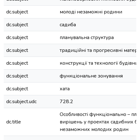
dc.subject
молоді незаможні родини
dc.subject
садиба
dc.subject
планувальна структура
dc.subject
традиційні та прогресивні матері
dc.subject
конструкції та технології будівни
dc.subject
функціональне зонування
dc.subject
хата
dc.subject.udc
728.2
Особливості функціонально – пл
dc.title
вирішень у проектах садибних бу
незаможних молодих родин