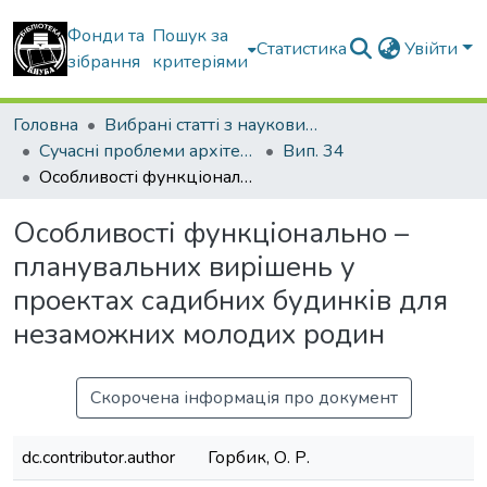
Фонди та
Пошук за
Статистика
Увійти
зібрання
критеріями
Головна
Вибрані статті з наукових збірників КНУБА
Сучасні проблеми архітектури та містобудування
Вип. 34
Особливості функціонально – планувальних вирішень у проектах садибних будинків для незаможних молодих родин
Особливості функціонально –
планувальних вирішень у
проектах садибних будинків для
незаможних молодих родин
Скорочена інформація про документ
dc.contributor.author
Горбик, О. Р.