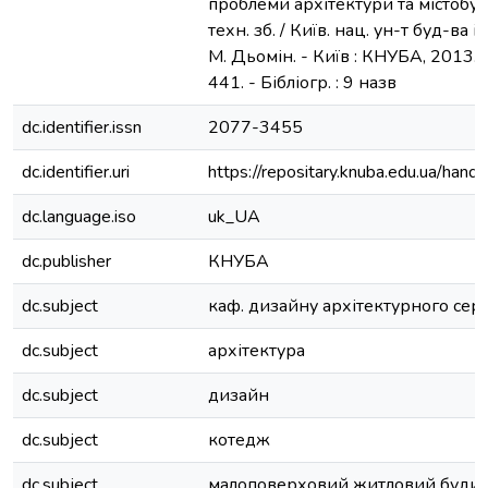
проблеми архітектури та містобуду
техн. зб. / Київ. нац. ун-т буд-ва і а
М. Дьомін. - Київ : КНУБА, 2013. -
441. - Бібліогр. : 9 назв
dc.identifier.issn
2077-3455
dc.identifier.uri
https://repositary.knuba.edu.ua/h
dc.language.iso
uk_UA
dc.publisher
КНУБА
dc.subject
каф. дизайну архітектурного се
dc.subject
архітектура
dc.subject
дизайн
dc.subject
котедж
dc.subject
малоповерховий житловий буди