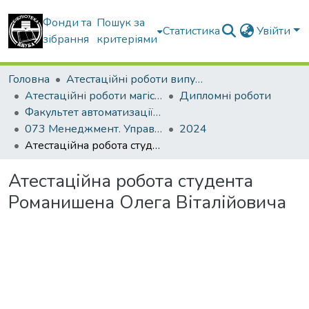
Фонди та
Пошук за
Статистика
Увійти
зібрання
критеріями
Головна
Атестаційні роботи випускників
Атестаційні роботи магістрів
Дипломні роботи
Факультет автоматизації і інформаційних технологій
073 Менеджмент. Управління проектами
2024
Атестаційна робота студента Романишена Олега Віталійовича
Атестаційна робота студента
Романишена Олега Віталійовича