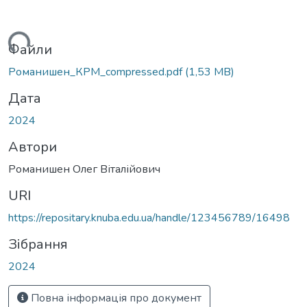
антажиться...
Файли
Романишен_КРМ_compressed.pdf
(1,53 MB)
Дата
2024
Автори
Романишен Олег Віталійович
URI
https://repositary.knuba.edu.ua/handle/123456789/16498
Зібрання
2024
Повна інформація про документ