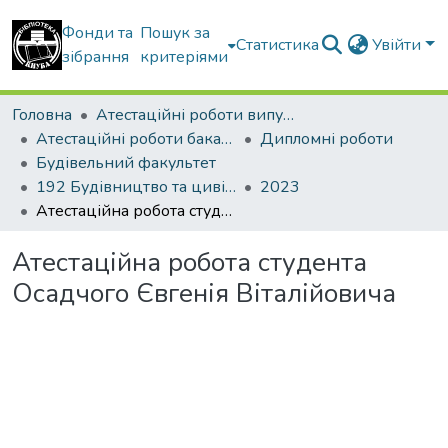
Фонди та
Пошук за
Статистика
Увійти
зібрання
критеріями
Головна
Атестаційні роботи випускників
Атестаційні роботи бакалаврів
Дипломні роботи
Будівельний факультет
192 Будівництво та цивільна інженерія. Промислове і цивільне будівництво
2023
Атестаційна робота студента Осадчого Євгенія Віталійовича
Атестаційна робота студента
Осадчого Євгенія Віталійовича