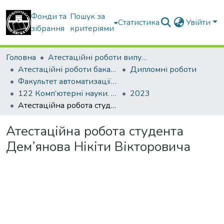
Фонди та
Пошук за
Статистика
Увійти
зібрання
критеріями
Головна
Атестаційні роботи випускників
Атестаційні роботи бакалаврів
Дипломні роботи
Факультет автоматизації і інформаційних технологій
122 Комп’ютерні науки. Інформаційні управляючі системи і технології
2023
Атестаційна робота студента Дем’янова Нікіти Вікторовича
Атестаційна робота студента
Дем’янова Нікіти Вікторовича