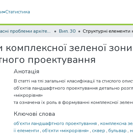
ми
Статистика
Сучасні проблеми архітектури та містобудування
Вип. 30
 комплексної зеленої зони 
тного проектування
Анотація
В статті на тлі загальної класифікації та стислого опи
об’єктів ландшафтного проектування детально розгл
«мікрорівня»
та означена їх роль в формуванні комплексної зелено
Ключові слова
об’єкти ландшафтного проектування
,
комплексна зел
її елементи
,
об’єкти «мікрорівня»
,
сквер
,
бульвар
,
н