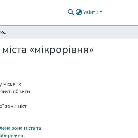
Увійти
Структурні елементи комплексної зеленої зони міста «мікрорівня» як об’єкти ландшафтного проектування
міста «мікрорівня»
су міських
януті об’єкти
ї зони міст.
ена зона міста та
абережна
,