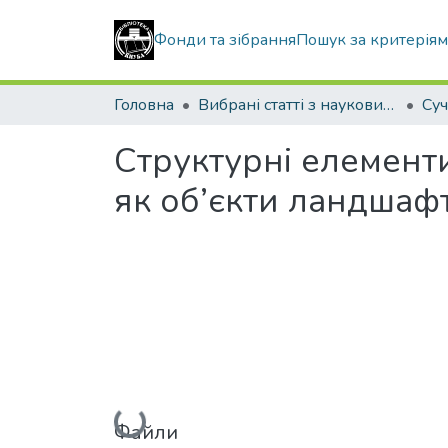
Фонди та зібрання
Пошук за критерія
Головна
Вибрані статті з наукових збірників КНУБА
Структурні елементи
як об’єкти ландшаф
Вантажиться...
Файли