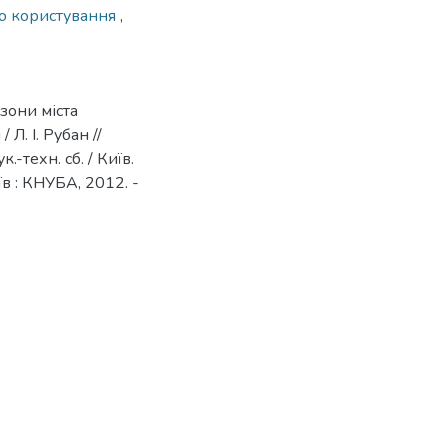
о користування
,
 зони міста
Л. І. Рубан //
-техн. сб. / Київ.
иїв : КНУБА, 2012. -