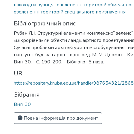
пішохідна вулиця
,
озелененні територій обмеженог
озелененні територій спеціального призначення
Бібліографічний опис
Рубан Л. І. Структурні елементи комплексної зеленої
«мікрорівня» як об’єкти ландшафтного проектування / 
Сучасні проблеми архітектури та містобудування : наук.
нац. ун-т буд-ва і архіт. ; відп. ред. М. М. Дьомін. - К
Вип. 30. - С. 190-200. - Бібліогр : 5 назв.
URI
https://repositary.knuba.edu.ua/handle/987654321/2868
Зібрання
Вип. 30
Повна інформація про документ