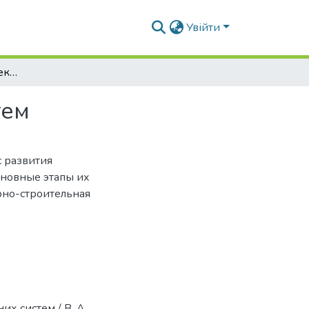
Увійти
Історія розвитку архітектурно-будівельних систем
тем
с развития
сновные этапы их
рно-строительная
их систем / В. А.