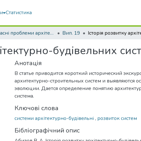
ми
Статистика
Сучасні проблеми архітектури та містобудування
Вип. 19
хітектурно-будівельних сис
Анотація
В статье приводится короткий исторический экскур
архитектурно-строительных систем и выявляются о
эволюции. Дается определение понятию архитекту
система.
Ключові слова
системи архітектурно-будівельні
,
розвиток систем
Бібліографічний опис
Абизов В. А. Історія розвитку архітектурно-будівельн