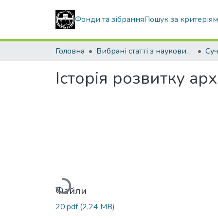
Фонди та зібрання
Пошук за критерія
Головна
Вибрані статті з наукових збірників КНУБА
Історія розвитку ар
Вантажиться...
Файли
20.pdf
(2,24 MB)