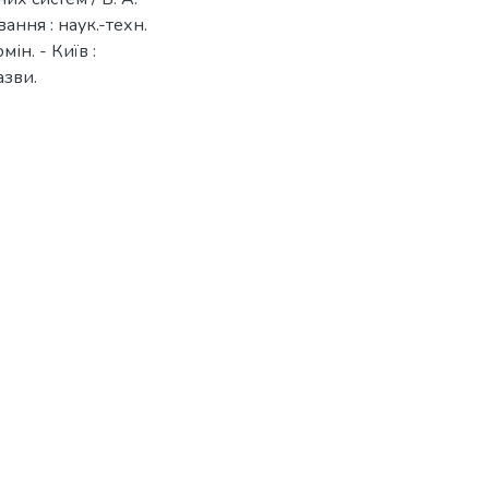
ання : наук.-техн.
мін. - Київ :
азви.