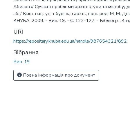
Абизов // Сучасні проблеми архітектури та містобудув
зб. / Київ. нац. ун-т буд-ва і архіт.; відп. ред. М. М. Дьо
КНУБА, 2008. - Вип. 19. - С. 122-127. - Бібліогр. : 4 н
URI
https://repositary.knuba.edu.ua/handle/987654321/892
Зібрання
Вип. 19
Повна інформація про документ