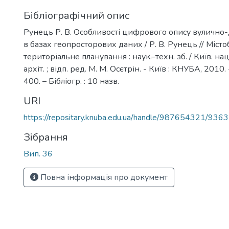
Бібліографічний опис
Рунець Р. В. Особливості цифрового опису вулично
в базах геопросторових даних / Р. В. Рунець // Міст
територіальне планування : наук.–техн. зб. / Київ. нац
архіт. ; відп. ред. М. М. Осєтрін. - Київ : КНУБА, 2010. 
400. – Бібліогр. : 10 назв.
URI
https://repositary.knuba.edu.ua/handle/987654321/9363
Зібрання
Вип. 36
Повна інформація про документ