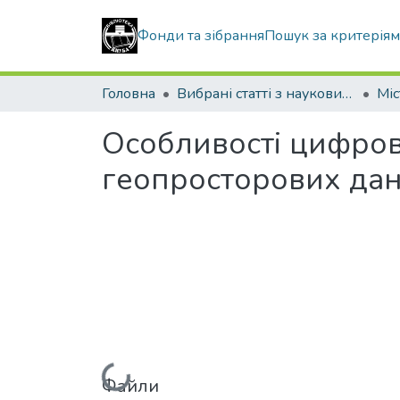
Фонди та зібрання
Пошук за критерія
Головна
Вибрані статті з наукових збірників КНУБА
Особливості цифров
геопросторових да
Вантажиться...
Файли