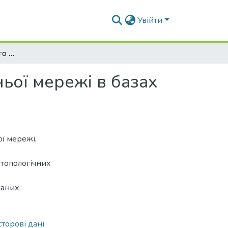
Увійти
Особливості цифрового опису вулично-дорожньої мережі в базах геопросторових даних
ьої мережі в базах
ї мережі,
топологічних
даних.
торові дані