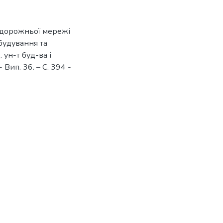
-дорожньої мережі
обудування та
. ун-т буд-ва і
- Вип. 36. – С. 394 -