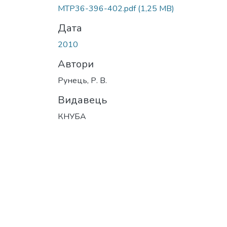
MTP36-396-402.pdf
(1,25 MB)
Дата
2010
Автори
Рунець, Р. В.
Видавець
КНУБА