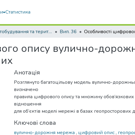
ми
Статистика
Містобудування та територіальне планування
Вип. 36
ого опису вулично-дорожн
них
Анотація
Розглянуто багатоцільову модель вулично-дорожньо
визначено
правила цифрового опису та множину обов’язкових 
відношення
для об’єктів моделі мережі в базах геопросторових 
Ключові слова
вулично-дорожня мережа
,
цифровий опис
,
геопрос