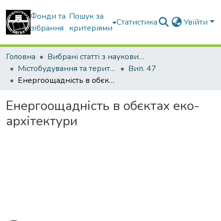
Фонди та
Пошук за
Статистика
Увійти
зібрання
критеріями
Головна
Вибрані статті з наукових збірників КНУБА
Містобудування та територіальне планування
Вип. 47
Енергоощадність в обєктах еко-архітектури
Енергоощадність в обєктах еко-
архітектури