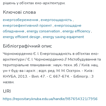
рішень у об’єктах еко-архітектури.
Ключові слова
енергозбереження
,
енергоощадність
,
енергоефективний проект
,
енергоощадне
обладнання
,
energy conservation
,
energy efficiency
,
energy efficient design
,
energy saving equipment
Бібліографічний опис
Чорноморденко Є. І. Енергоощадність в об'єктах еко-
архітектури / Є. І. Чорноморденко // Містобудування та
територіальне планування : наук.-техн. зб. / Київ. нац.
ун-т буд-ва і архіт. ; відп. ред. М. М. Осєтрін. - Київ :
КНУБА, 2013. - Вип. 47. - С. 667-674. - Бібліогр. : 3
назви.
URI
https://repositary.knuba.edu.ua/handle/987654321/7956