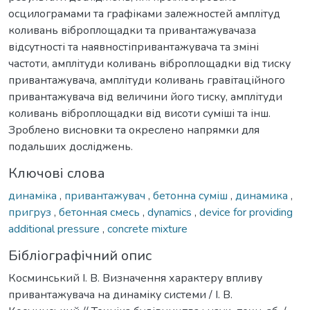
осцилограмами та графіками залежностей амплітуд
коливань віброплощадки та привантажувачаза
відсутності та наявностіпривантажувача та зміні
частоти, амплітуди коливань віброплощадки від тиску
привантажувача, амплітуди коливань гравітаційного
привантажувача від величини його тиску, амплітуди
коливань віброплощадки від висоти суміші та інш.
Зроблено висновки та окреслено напрямки для
подальших досліджень.
Ключові слова
динаміка
,
привантажувач
,
бетонна суміш
,
динамика
,
пригруз
,
бетонная смесь
,
dynamics
,
device for providing
additional pressure
,
concrete mixture
Бібліографічний опис
Косминський І. В. Визначення характеру впливу
привантажувача на динаміку системи / І. В.