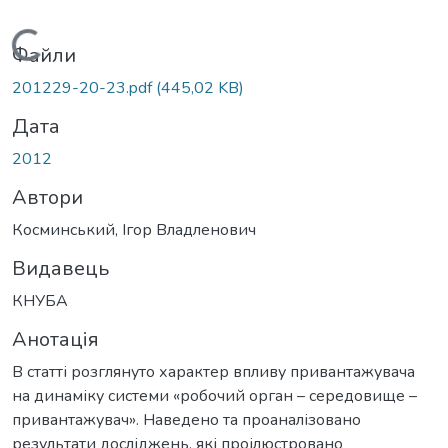
Вантажиться...
Файли
201229-20-23.pdf
(445,02 KB)
Дата
2012
Автори
Косминський, Ігор Владленович
Видавець
КНУБА
Анотація
В статті розглянуто характер впливу привантажувача
на динаміку системи «робочий орган – середовище –
привантажувач». Наведено та проаналізовано
результати досліджень, які проілюстровано