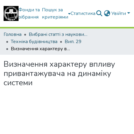
Фонди та
Пошук за
Статистика
Увійти
зібрання
критеріями
Головна
Вибрані статті з наукових збірників КНУБА
Техніка будівництва
Вип. 29
Визначення характеру впливу привантажувача на динаміку системи
Визначення характеру впливу
привантажувача на динаміку
системи