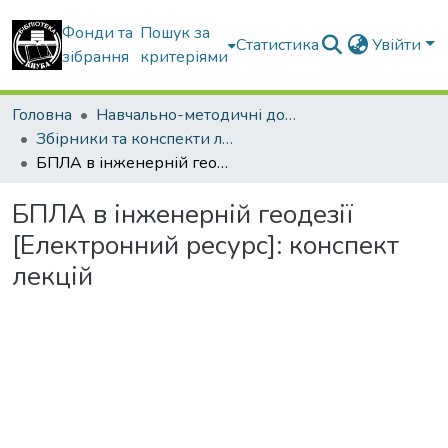
Фонди та
Пошук за
Статистика
Увійти
зібрання
критеріями
Головна
Навчально-методичні документи
Збірники та конспекти лекцій
БПЛА в інженерній геодезії [Електронний ресурс]: конспект лекцій
БПЛА в інженерній геодезії
[Електронний ресурс]: конспект
лекцій