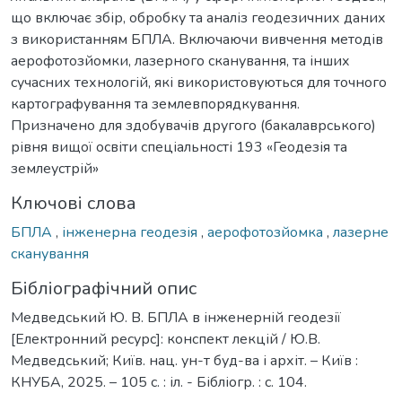
що включає збір, обробку та аналіз геодезичних даних
з використанням БПЛА. Включаючи вивчення методів
аерофотозйомки, лазерного сканування, та інших
сучасних технологій, які використовуються для точного
картографування та землевпорядкування.
Призначено для здобувачів другого (бакалаврського)
рівня вищої освіти спеціальності 193 «Геодезія та
землеустрій»
Ключові слова
БПЛА
,
інженерна геодезія
,
аерофотозйомка
,
лазерне
сканування
Бібліографічний опис
Медведський Ю. В. БПЛА в інженерній геодезії
[Електронний ресурс]: конспект лекцій / Ю.В.
Медведський; Київ. нац. ун-т буд-ва і архіт. – Київ :
КНУБА, 2025. – 105 с. : іл. - Бібліогр. : с. 104.