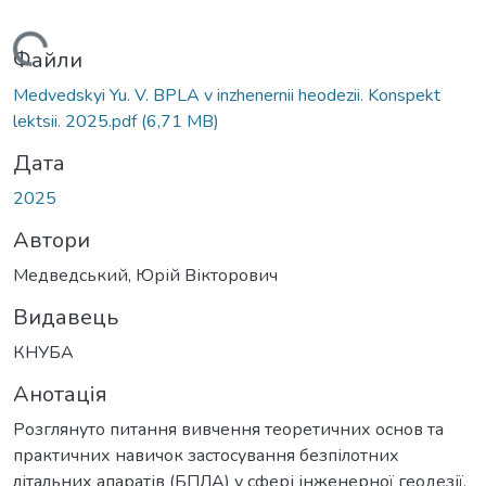
Вантажиться...
Файли
Medvedskyi Yu. V. BPLA v inzhenernii heodezii. Konspekt
lektsii. 2025.pdf
(6,71 MB)
Дата
2025
Автори
Медведський, Юрій Вікторович
Видавець
КНУБА
Анотація
Розглянуто питання вивчення теоретичних основ та
практичних навичок застосування безпілотних
літальних апаратів (БПЛА) у сфері інженерної геодезії,