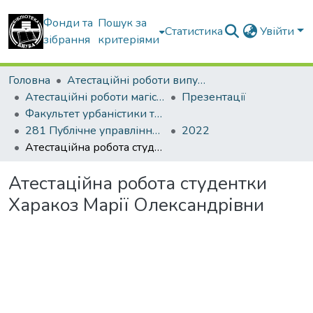
Фонди та
Пошук за
Статистика
Увійти
зібрання
критеріями
Головна
Атестаційні роботи випускників
Атестаційні роботи магістрів
Презентації
Факультет урбаністики та просторового планування
281 Публічне управління та адміністрування. Державне управління у сфері містобудівної діяльності
2022
Атестаційна робота студентки Харакоз Марії Олександрівни
Атестаційна робота студентки
Харакоз Марії Олександрівни