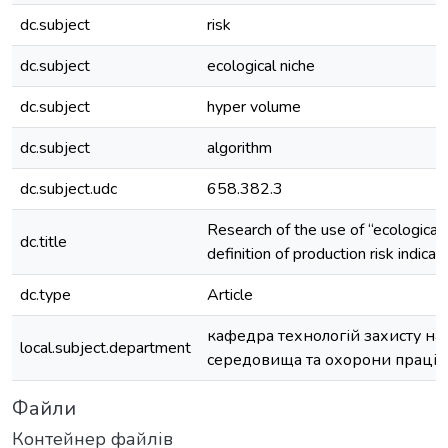
dc.subject
risk
dc.subject
ecological niche
dc.subject
hyper volume
dc.subject
algorithm
dc.subject.udc
658.382.3
Research of the use of “ecological 
dc.title
definition of production risk indicat
dc.type
Article
кафедра технологій захисту н
local.subject.department
середовища та охорони праці
Файли
Контейнер файлів