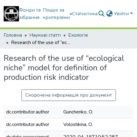
Фонди та
Пошук за
Статистика
Увійти
зібрання
критеріями
Головна
Наукові статті
Екологія
Research of the use of “ecological niche” model for definition of production risk indicator
Research of the use of “ecological
niche” model for definition of
production risk indicator
Скорочена інформація про документ
dc.contributor.author
Gunchenko, O.
dc.contributor.author
Voloshkina, O.