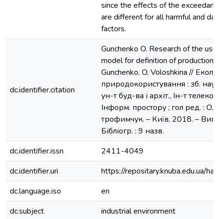
since the effects of the exceedanc
are different for all harmful and d
factors.
Gunchenko O. Research of the use o
model for definition of production ri
Gunchenko, O. Voloshkina // Екол
природокористування : зб. наук.
dc.identifier.citation
ун-т буд-ва і архіт., Ін-т телеко
Інформ. простору ; гол ред. : О. 
трофимчук. – Київ, 2018. – Вип. 1
Бібліогр. : 9 назв.
dc.identifier.issn
2411-4049
dc.identifier.uri
https://repositary.knuba.edu.ua
dc.language.iso
en
dc.subject
industrial environment