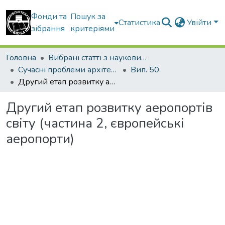
Фонди та
Пошук за
Статистика
Увійти
зібрання
критеріями
Головна
Вибрані статті з наукових збірників КНУБА
Сучасні проблеми архітектури та містобудування
Вип. 50
Другий етап розвитку аеропортів світу (частина 2, європейські аеропорти)
Другий етап розвитку аеропортів
світу (частина 2, європейські
аеропорти)