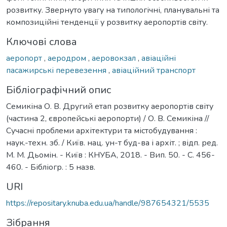
розвитку. Звернуто увагу на типологічні, планувальні та
композиційні тенденції у розвитку аеропортів світу.
Ключові слова
аеропорт
,
аеродром
,
аеровокзал
,
авіаційні
пасажирські перевезення
,
авіаційний транспорт
Бібліографічний опис
Семикіна О. В. Другий етап розвитку аеропортів світу
(частина 2, європейські аеропорти) / О. В. Семикіна //
Сучасні проблеми архітектури та містобудування :
наук.-техн. зб. / Київ. нац. ун-т буд-ва і архіт. ; відп. ред.
М. М. Дьомін. - Київ : КНУБА, 2018. - Вип. 50. - С. 456-
460. - Бібліогр. : 5 назв.
URI
https://repositary.knuba.edu.ua/handle/987654321/5535
Зібрання