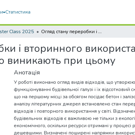
ми
Статистика
ster Class 2025
Огляд стану переробки і вторинного використання (ресайклінгу) бетону і проблем, що виникають при цьому
ки і вторинного використа
що виникають при цьому
Анотація
У роботі виконано огляд видів відходів, що утворю
функціонуванні будівельної галузі і їх відсотковий с
що на першому місці за обсягом посідає бетон і заліз
аналізу літературних джерел встановлено стан пер
відходів і повторного використання у світі. Відзнач
будівельних відходів є важливою не тільки з екологіч
економічного, оскільки ресурси отримані у процесі р
дешевшими. Визначені поширені напрямки викорис