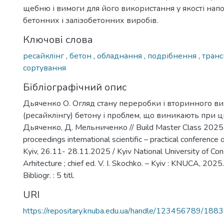
щебню і вимоги для його використання у якості на
бетонних і залізобетонних виробів.
Ключові слова
ресайклінг
,
бетон
,
обладнання
,
подрібнення
,
тран
сортування
Бібліографічний опис
Дьяченко О. Огляд стану переробки і вторинного в
(ресайклінгу) бетону і проблем, що виникають при ць
Дьяченко, Д. Мельниченко // Build Master Class 2025 
proceedings international scientific – practical conference 
Kyiv, 26.11- 28.11.2025 / Kyiv National University of Con
Arhitecture ; chief ed. V. I. Skochko. – Kyiv : KNUCA, 2025
Bibliogr. : 5 titl.
URI
https://repositary.knuba.edu.ua/handle/123456789/188