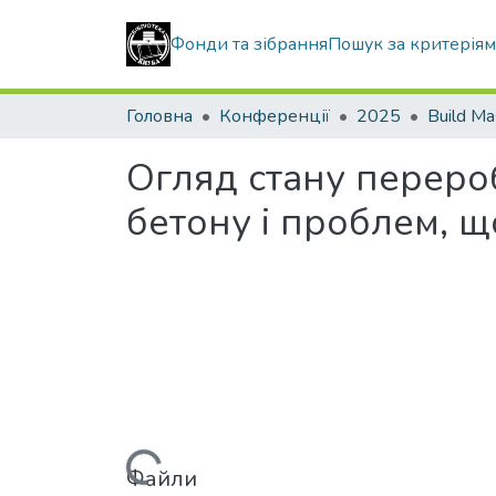
Фонди та зібрання
Пошук за критерія
Головна
Конференції
2025
Build Ma
Огляд стану перероб
бетону і проблем, 
Файли