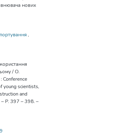
повнювача нових
спортування
,
икористання
ому / О.
: Conference
of young scientists,
struction and
. – P. 397 – 398. –
39