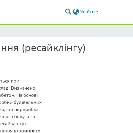
Увійти
ння (ресайклінгу)
ються при
клад. Визначено,
обетон. На основі
еробки будівельних
ено, що переробка
ного боку, а і з
есайклінгу є
тання вторинного