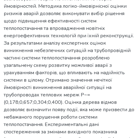
ймовірностей. Методика логіко-ймовірнісної оцінки
ризиків аварій дозволяє виконувати вибір рішення
щодо підвищення ефективності систем
теплопостачання та впровадження новітніх
енергоефективних технологій при їхній реконструкції.
За результатами аналізу експертних оцінок
виникнення небезпечних ситуацій на трубопровідній
частині системи теплопостачання розроблено
узагальнену схему розвитку можливої аварії з
урахуванням факторів, що впливають на надійність
системи в цілому. Отримано значення нечіткої
ймовірності виникнення аварійної ситуації на
трубопроводах теплових мереж Р~=
(0,178;0,657;0,304;0,400). Оцінка дерева відмов
дозволяє визначити появу події, яка може призвести до
небажаного порушення роботи системи
теплопостачання. Експериментальні дані
спостереження за змінами вихідного показника