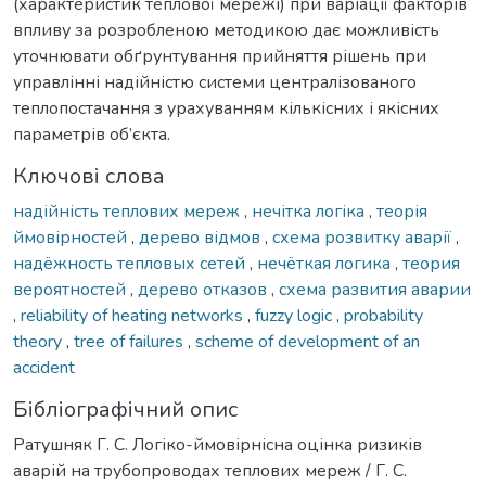
(характеристик теплової мережі) при варіації факторів
впливу за розробленою методикою дає можливість
уточнювати обґрунтування прийняття рішень при
управлінні надійністю системи централізованого
теплопостачання з урахуванням кількісних і якісних
параметрів об’єкта.
Ключові слова
надійність теплових мереж
,
нечітка логіка
,
теорія
ймовірностей
,
дерево відмов
,
схема розвитку аварії
,
надёжность тепловых сетей
,
нечёткая логика
,
теория
вероятностей
,
дерево отказов
,
схема развития аварии
,
reliability of heating networks
,
fuzzy logic
,
probability
theory
,
tree of failures
,
scheme of development of an
accident
Бібліографічний опис
Ратушняк Г. С. Логіко-ймовірнісна оцінка ризиків
аварій на трубопроводах теплових мереж / Г. С.