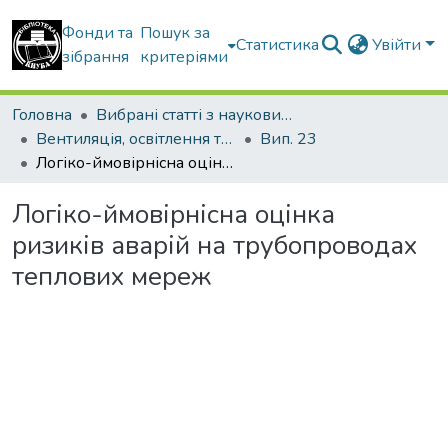
Фонди та
Пошук за
Статистика
Увійти
зібрання
критеріями
Головна
Вибрані статті з наукових збірників КНУБА
Вентиляція, освітлення та теплогазопостачання
Вип. 23
Логіко-ймовірнісна оцінка ризиків аварій на трубопроводах теплових мереж
Логіко-ймовірнісна оцінка
ризиків аварій на трубопроводах
теплових мереж