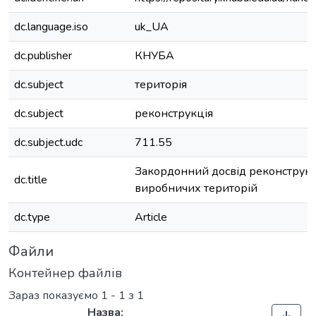
dc.language.iso
uk_UA
dc.publisher
КНУБА
dc.subject
територія
dc.subject
реконструкція
dc.subject.udc
711.55
Закордонний досвід реконструкц
dc.title
виробничих територій
dc.type
Article
Файли
Контейнер файлів
Зараз показуємо
1 - 1 з 1
Назва: