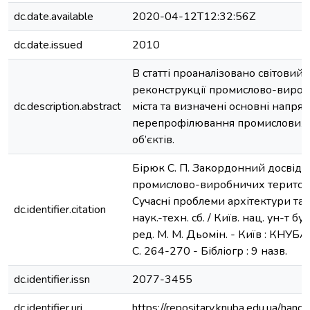
dc.date.available
2020-04-12T12:32:56Z
dc.date.issued
2010
В статті проаналізовано світовий 
реконструкції промислово-вироб
dc.description.abstract
міста та визначені основні напря
перепрофілювання промислових 
об’єктів.
Бірюк С. П. Закордонний досвід 
промислово-виробничих територій 
Сучасні проблеми архітектури та 
dc.identifier.citation
наук.-техн. сб. / Київ. нац. ун-т буд-
ред. М. М. Дьомін. - Київ : КНУБА,
С. 264-270 - Бібліогр : 9 назв.
dc.identifier.issn
2077-3455
dc.identifier.uri
https://repositary.knuba.edu.ua/h