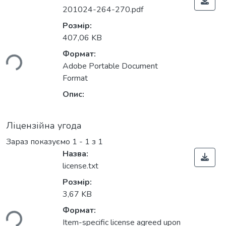
201024-264-270.pdf
Розмір:
407,06 KB
Формат:
ься...
Adobe Portable Document
Format
Опис:
Ліцензійна угода
Зараз показуємо
1 - 1 з 1
Назва:
license.txt
Розмір:
3,67 KB
Формат:
ься...
Item-specific license agreed upon