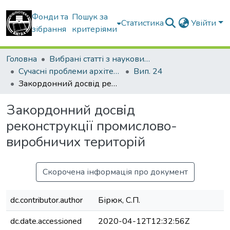
Фонди та
Пошук за
Статистика
Увійти
зібрання
критеріями
Головна
Вибрані статті з наукових збірників КНУБА
Сучасні проблеми архітектури та містобудування
Вип. 24
Закордонний досвід реконструкції промислово-виробничих територій
Закордонний досвід
реконструкції промислово-
виробничих територій
Скорочена інформація про документ
dc.contributor.author
Бірюк, С.П.
dc.date.accessioned
2020-04-12T12:32:56Z