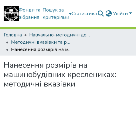
Фонди та
Пошук за
Статистика
Увійти
зібрання
критеріями
Головна
Навчально-методичні документи
Методичні вказівки та рекомендації
Нанесення розмірів на машинобудівних креслениках: методичні вказівки
Нанесення розмірів на
машинобудівних креслениках:
методичні вказівки