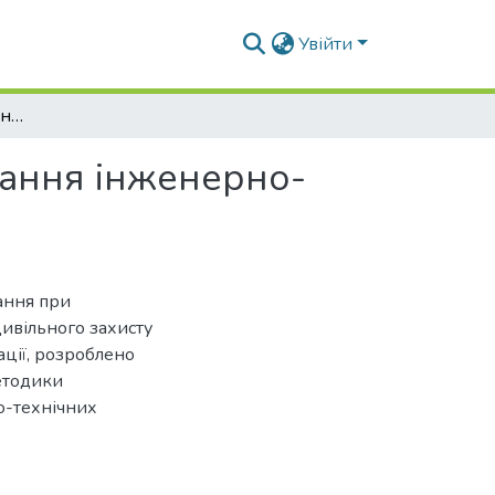
Увійти
Методичні засади геоінформаційного моделювання інженерно-технічних заходів цивільного захисту
ання інженерно-
ання при
ивільного захисту
ації, розроблено
етодики
о-технічних