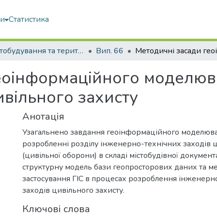
ми
Статистика
Містобудування та територіальне планування
Вип. 66
геоінформаційного моделюв
ивільного захисту
Анотація
Узагальнено завдання геоінформаційного моделюв
розробленні розділу інженерно-технічних заходів ц
(цивільної оборони) в складі містобудівної документ
структурну модель бази геопросторових даних та м
застосування ГІС в процесах розроблення інженерн
заходів цивільного захисту.
Ключові слова