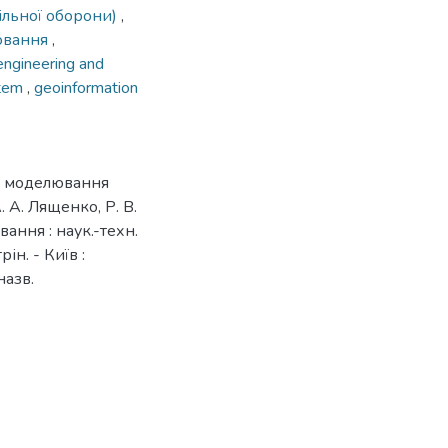
ільної оборони)
,
ювання
,
engineering and
stem
,
geoinformation
о моделювання
 А. Лященко, Р. В.
ання : наук.-техн.
рін. - Київ :
назв.