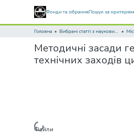
Фонди та зібрання
Пошук за критерія
Головна
Вибрані статті з наукових збірників КНУБА
Методичні засади 
технічних заходів ц
Файли