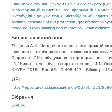
інженерно-технічні заходи цивільного захисту (цив
геоінформаційна система
,
геоінформаційне модел
містобудівна документація
,
містобудівний кадастр
,
technical measures of civil protection
,
geoinformation sy
modeling
,
urban planning documentation
,
urban cadastre
Бібліографічний опис
Лященко А. А. Методичні засади геоінформаційног
інженерно-технічних заходів цивільного захисту / А.
Старинець // Містобудування та територіальне планув
зб. / Київ. нац. ун-т буд-ва і архіт. ; гол. ред. М. М. Осєт
КНУБА, 2018. - Вип. 66. - С. 408-417. - Бібліогр. : 13 
URI
https://repositary.knuba.edu.ua/handle/987654321/6560
Зібрання
Вип. 66