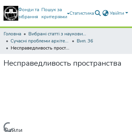
Фонди та
Пошук за
Статистика
Увійти
зібрання
критеріями
Головна
Вибрані статті з наукових збірників КНУБА
Сучасні проблеми архітектури та містобудування
Вип. 36
Несправедливость пространства
Несправедливость пространства
Вантажиться...
Файли