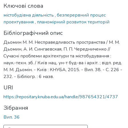
Ключові слова
містобудівна діяльність
,
безперервний процес
проектування
,
планомірний розвиток територій
Бібліографічний опис
Дьомин М. М. Несправедливость пространства / М. М.
Дьомин, А. И. Сингаевская, П. П. Чередниченко //
Сучасні проблеми архітектури та містобудування :
наук.-техн. зб. / Київ нац. ун-т буд-ва і архіт. ; відп. ред.
М. М. Дьомін. - Київ : КНУБА, 2015. - Вип. 38. - С. 226 -
232. - Бібліогр. : 6 назв.
URI
https://repositary.knuba.edu.ua/handle/987654321/4737
Зібрання
Вип. 36